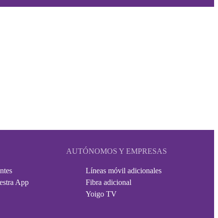
AUTÓNOMOS Y EMPRESAS
ntes
Líneas móvil adicionales
estra App
Fibra adicional
Yoigo TV