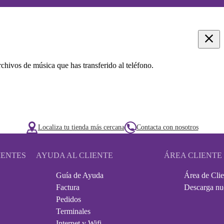
rchivos de música que has transferido al teléfono.
Localiza tu tienda más cercana
Contacta con nosotros
IENTES
AYUDA AL CLIENTE
ÁREA CLIENTE
Guía de Ayuda
Área de Clie
Factura
Descarga nu
Pedidos
Terminales
Internet y Wifi