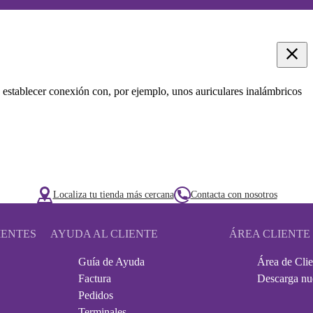
 establecer conexión con, por ejemplo, unos auriculares inalámbricos
Localiza tu tienda más cercana
Contacta con nosotros
IENTES
AYUDA AL CLIENTE
ÁREA CLIENTE
Guía de Ayuda
Área de Clie
Factura
Descarga nu
Pedidos
Terminales