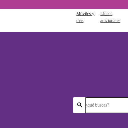
Móviles y
Líneas
más
adicionales
¿qué buscas?