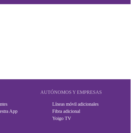
AUTÓNOMOS Y EMPRESAS
ntes
Líneas móvil adicionales
estra App
Fibra adicional
Yoigo TV