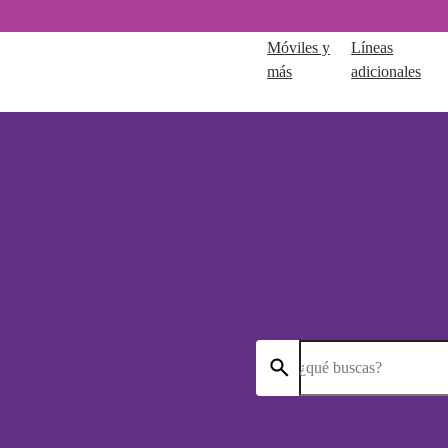
Móviles y
Líneas
más
adicionales
¿qué buscas?