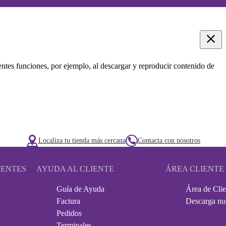
entes funciones, por ejemplo, al descargar y reproducir contenido de
Localiza tu tienda más cercana
Contacta con nosotros
IENTES
AYUDA AL CLIENTE
ÁREA CLIENTE
Guía de Ayuda
Área de Clie
Factura
Descarga nu
Pedidos
Terminales