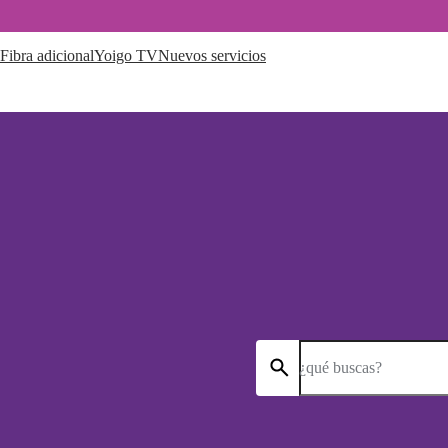
Fibra adicional
Yoigo TV
Nuevos servicios
¿qué buscas?