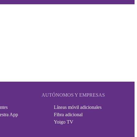
AUTÓNOMOS Y EMPRESAS
ntes
Líneas móvil adicionales
estra App
Fibra adicional
Yoigo TV