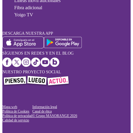
Líneas móvil adicionales
Fibra adicional
Yoigo TV
DESCARGA NUESTRA APP
SÍGUENOS EN REDES Y EN EL BLOG
NUESTRO PROYECTO SOCIAL
Mapa web
Información legal
Política de Cookies
Canal de ética
Política de privacidad
© Grupo MASORANGE
2026
Calidad de servicio