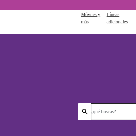
Móviles y
Líneas
más
adicionales
¿qué buscas?