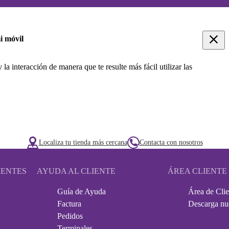
i móvil
 la interacción de manera que te resulte más fácil utilizar las
Localiza tu tienda más cercana
Contacta con nosotros
IENTES
AYUDA AL CLIENTE
ÁREA CLIENTE
Guía de Ayuda
Área de Clie
Factura
Descarga nu
Pedidos
Terminales