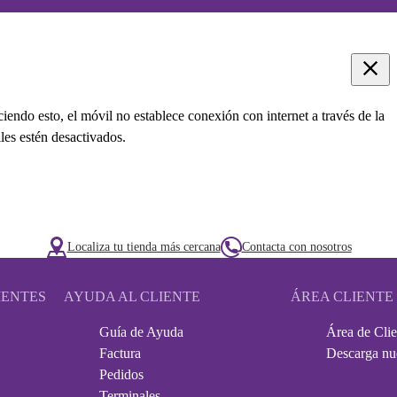
ciendo esto, el móvil no establece conexión con internet a través de la
les estén desactivados.
Localiza tu tienda más cercana
Contacta con nosotros
IENTES
AYUDA AL CLIENTE
ÁREA CLIENTE
Guía de Ayuda
Área de Clie
Factura
Descarga nu
Pedidos
Terminales