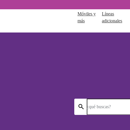
Móviles y
Líneas
más
adicionales
¿qué buscas?