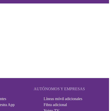
AUTÓNOMOS Y EMPRESAS
ntes
Líneas móvil adicionales
estra App
Fibra adicional
Yoigo TV