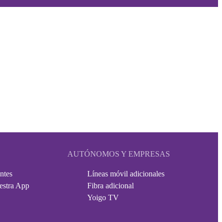
AUTÓNOMOS Y EMPRESAS
ntes
Líneas móvil adicionales
estra App
Fibra adicional
Yoigo TV