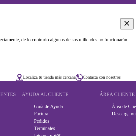
ectamente, de lo contrario algunas de sus utilidades no funcionarán.
Localiza tu tienda más cercana
Contacta con nosotros
IENTES
AYUDA AL CLIENTE
ÁREA CLIENTE
Guía de Ayuda
Área de Clie
Factura
Descarga nu
Pedidos
Terminales
Internet y Wifi