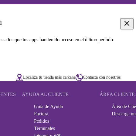
l
s a los que tus apps han tenido acceso en el último período.
Localiza tu tienda más cercana
Contacta con nosotros
IENTES
AYUDA AL CLIENTE
ÁREA CLIENTE
Guía de Ayuda
Área de Clie
Factura
Descarga nu
Pedidos
Terminales
Internet y Wifi