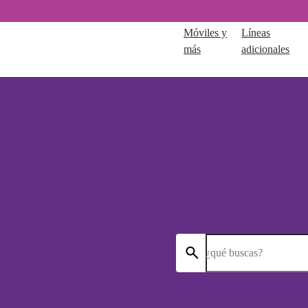
Móviles y
Líneas
más
adicionales
¿qué buscas?