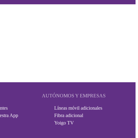
AUTÓNOMOS Y EMPRESAS
ntes
Líneas móvil adicionales
estra App
Fibra adicional
Yoigo TV