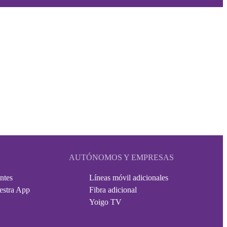
AUTÓNOMOS Y EMPRESAS
ntes
Líneas móvil adicionales
estra App
Fibra adicional
Yoigo TV