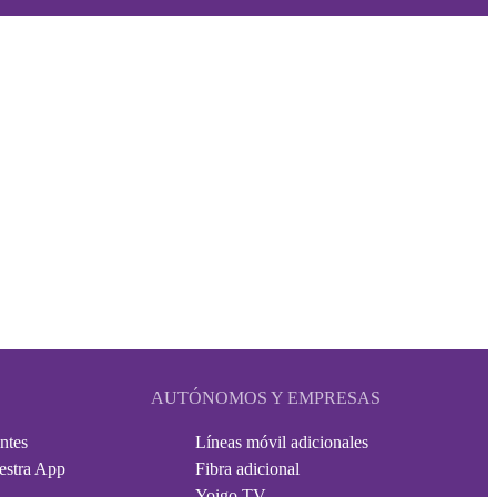
AUTÓNOMOS Y EMPRESAS
ntes
Líneas móvil adicionales
estra App
Fibra adicional
Yoigo TV