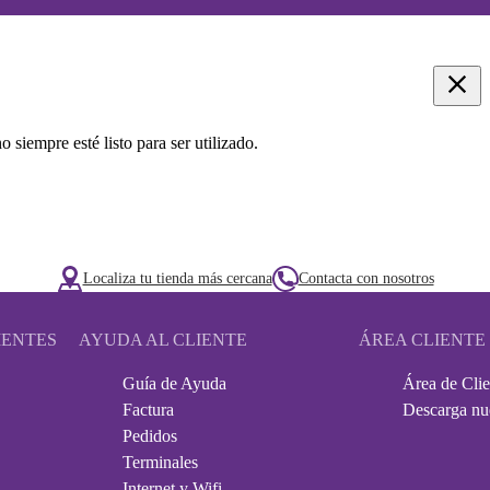
 siempre esté listo para ser utilizado.
Localiza tu tienda más cercana
Contacta con nosotros
IENTES
AYUDA AL CLIENTE
ÁREA CLIENTE
Guía de Ayuda
Área de Clie
Factura
Descarga nu
Pedidos
Terminales
Internet y Wifi