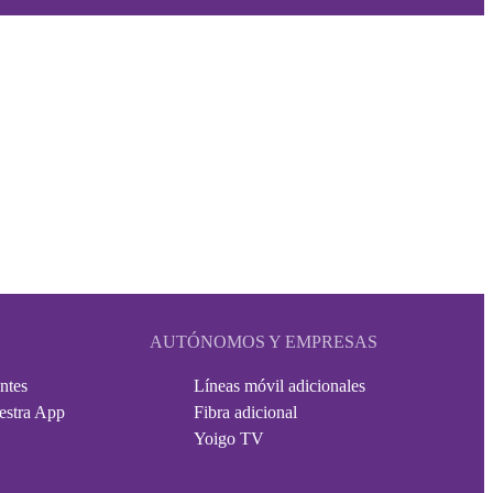
AUTÓNOMOS Y EMPRESAS
ntes
Líneas móvil adicionales
estra App
Fibra adicional
Yoigo TV