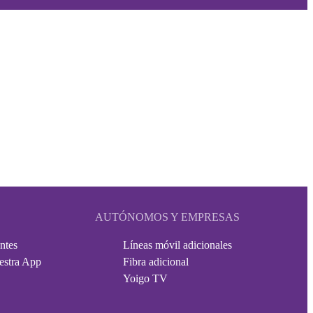
AUTÓNOMOS Y EMPRESAS
ntes
Líneas móvil adicionales
estra App
Fibra adicional
Yoigo TV