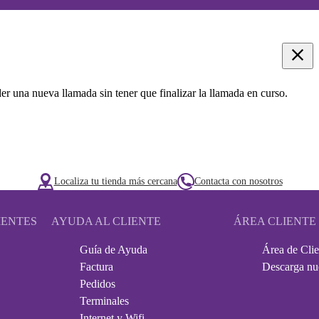
r una nueva llamada sin tener que finalizar la llamada en curso.
Localiza tu tienda más cercana
Contacta con nosotros
IENTES
AYUDA AL CLIENTE
ÁREA CLIENTE
Guía de Ayuda
Área de Clie
Factura
Descarga nu
Pedidos
Terminales
Internet y Wifi