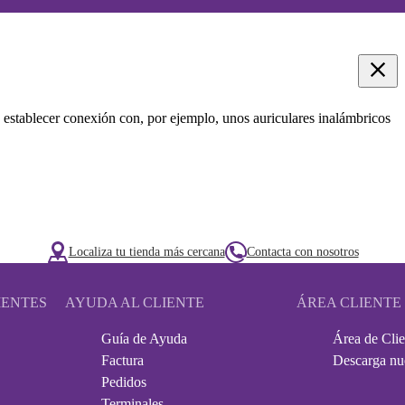
 establecer conexión con, por ejemplo, unos auriculares inalámbricos
Localiza tu tienda más cercana
Contacta con nosotros
IENTES
AYUDA AL CLIENTE
ÁREA CLIENTE
Guía de Ayuda
Área de Clie
Factura
Descarga nu
Pedidos
Terminales