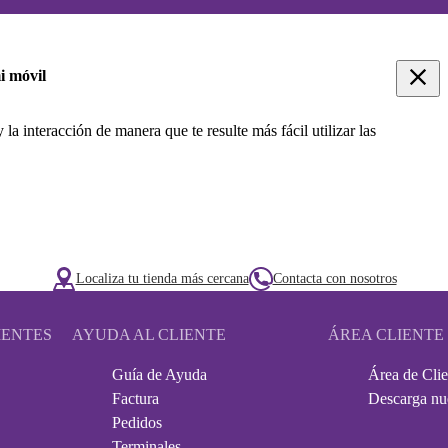
i móvil
 la interacción de manera que te resulte más fácil utilizar las
Localiza tu tienda más cercana
Contacta con nosotros
IENTES
AYUDA AL CLIENTE
ÁREA CLIENTE
Guía de Ayuda
Área de Clie
Factura
Descarga nu
Pedidos
Terminales