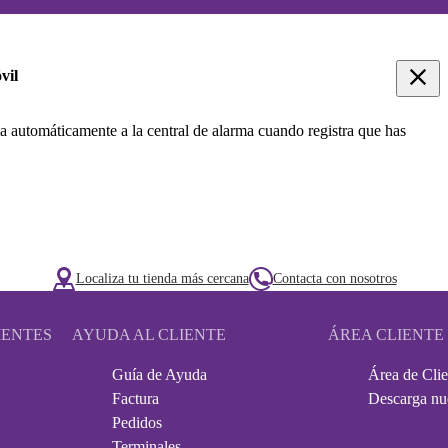
vil
a automáticamente a la central de alarma cuando registra que has
Localiza tu tienda más cercana
Contacta con nosotros
IENTES
AYUDA AL CLIENTE
ÁREA CLIENTE
Guía de Ayuda
Área de Clie
Factura
Descarga nu
Pedidos
Terminales