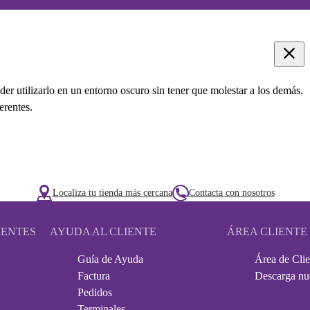
er utilizarlo en un entorno oscuro sin tener que molestar a los demás.
erentes.
Localiza tu tienda más cercana
Contacta con nosotros
IENTES
AYUDA AL CLIENTE
ÁREA CLIENTE
Guía de Ayuda
Área de Clie
Factura
Descarga nu
Pedidos
Terminales