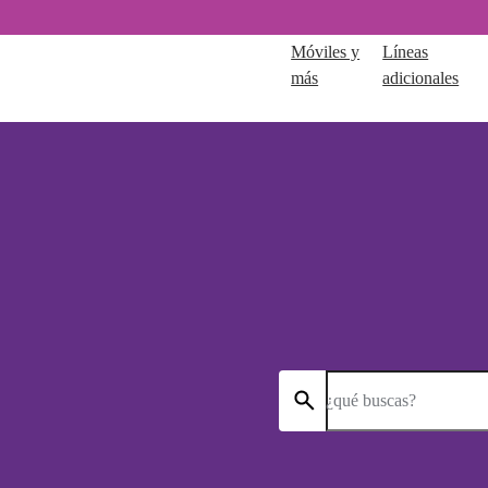
Móviles y
Líneas
más
adicionales
¿qué buscas?