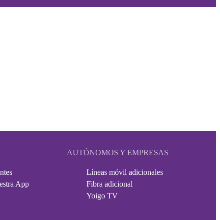
AUTÓNOMOS Y EMPRESAS
ntes
Líneas móvil adicionales
estra App
Fibra adicional
Yoigo TV