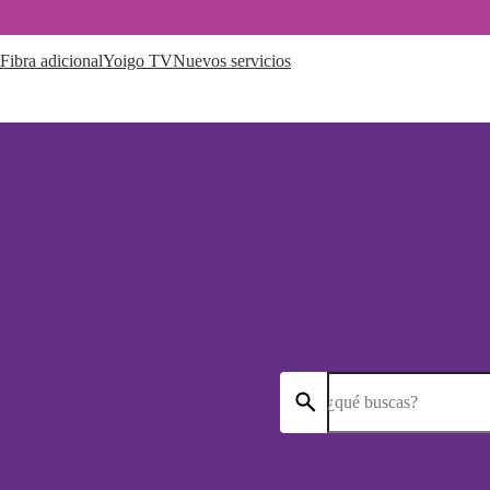
Fibra adicional
Yoigo TV
Nuevos servicios
¿qué buscas?