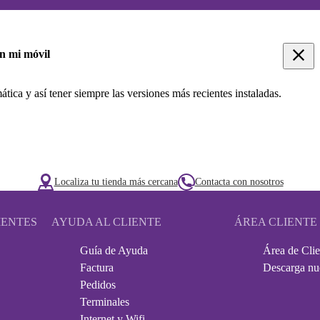
en mi móvil
tica y así tener siempre las versiones más recientes instaladas.
Localiza tu tienda más cercana
Contacta con nosotros
IENTES
AYUDA AL CLIENTE
ÁREA CLIENTE
Guía de Ayuda
Área de Clie
Factura
Descarga nu
Pedidos
Terminales
Internet y Wifi