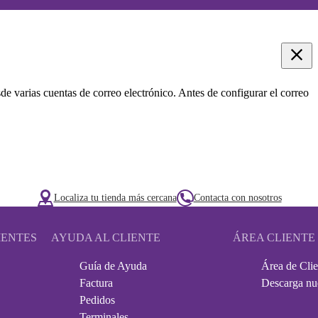
sde varias cuentas de correo electrónico. Antes de configurar el correo
Localiza tu tienda más cercana
Contacta con nosotros
IENTES
AYUDA AL CLIENTE
ÁREA CLIENTE
Guía de Ayuda
Área de Clie
Factura
Descarga nu
Pedidos
Terminales