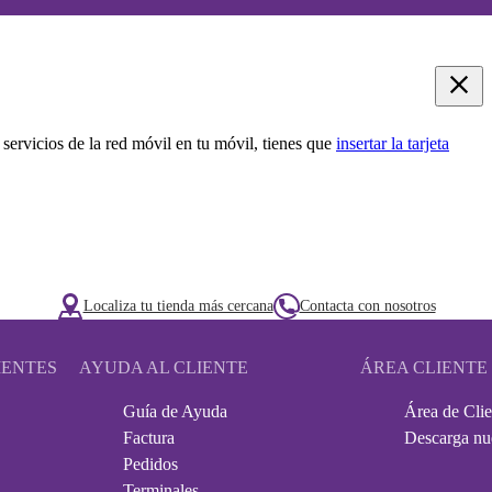
 servicios de la red móvil en tu móvil, tienes que
insertar la tarjeta
Localiza tu tienda más cercana
Contacta con nosotros
IENTES
AYUDA AL CLIENTE
ÁREA CLIENTE
Guía de Ayuda
Área de Clie
Factura
Descarga nu
Pedidos
Terminales