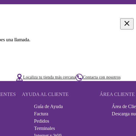
bes una llamada.
Localiza tu tienda más cercana
Contacta con nosotros
IENTES
AYUDA AL CLIENTE
ÁREA CLIENTE
Guía de Ayuda
Área de Clie
Factura
Descarga nu
Pedidos
Terminales
Internet y Wifi