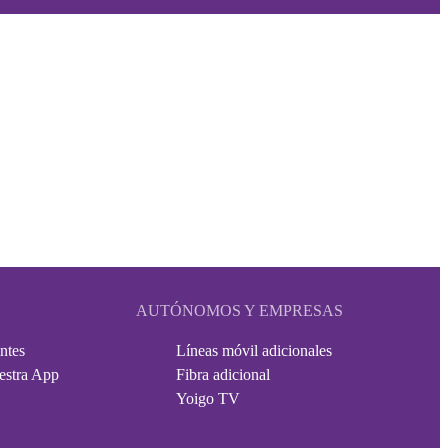
AUTÓNOMOS Y EMPRESAS
ntes
Líneas móvil adicionales
estra App
Fibra adicional
Yoigo TV