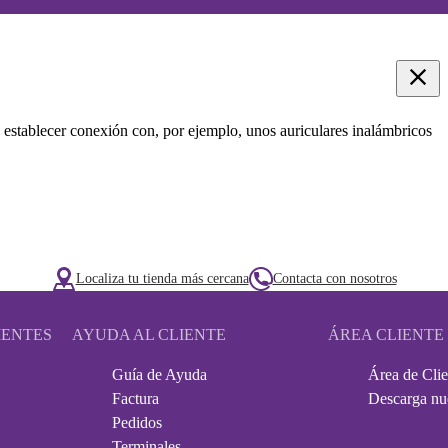
 establecer conexión con, por ejemplo, unos auriculares inalámbricos
Localiza tu tienda más cercana
Contacta con nosotros
IENTES
AYUDA AL CLIENTE
ÁREA CLIENTE
Guía de Ayuda
Área de Clie
Factura
Descarga nu
Pedidos
Terminales