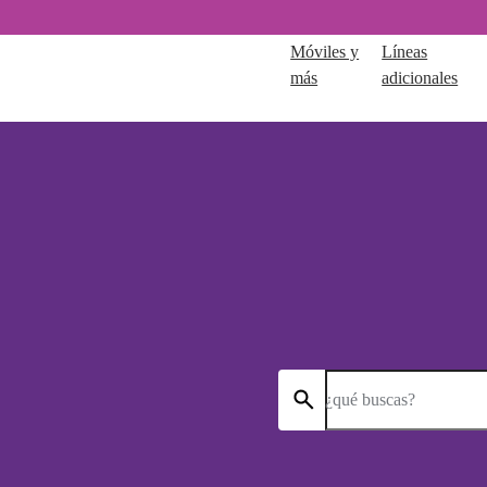
Móviles y
Líneas
más
adicionales
¿qué buscas?