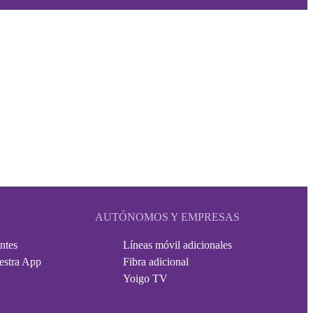
AUTÓNOMOS Y EMPRESAS
ntes
Líneas móvil adicionales
estra App
Fibra adicional
Yoigo TV