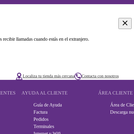
s recibir llamadas cuando estás en el extranjero.
Localiza tu tienda más cercana
Contacta con nosotros
IENTES
AYUDA AL CLIENTE
ÁREA CLIENTE
Guía de Ayuda
Área de Clie
Factura
Descarga nu
Pedidos
Terminales
Internet y Wifi