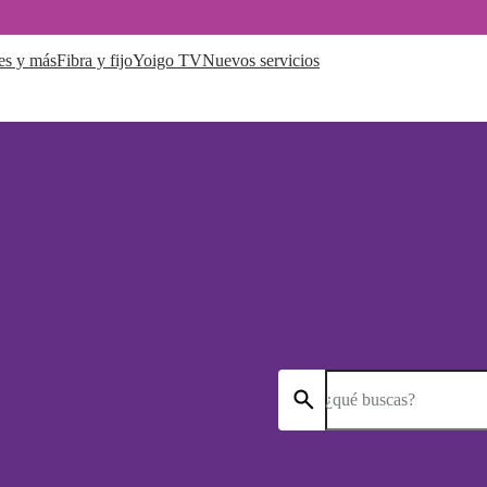
es y más
Fibra y fijo
Yoigo TV
Nuevos servicios
¿qué buscas?