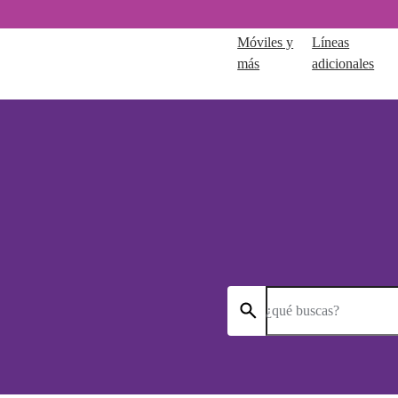
Móviles y
Líneas
más
adicionales
¿qué buscas?