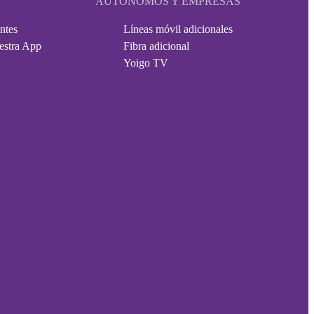
AUTÓNOMOS Y EMPRESAS
ntes
Líneas móvil adicionales
estra App
Fibra adicional
Yoigo TV