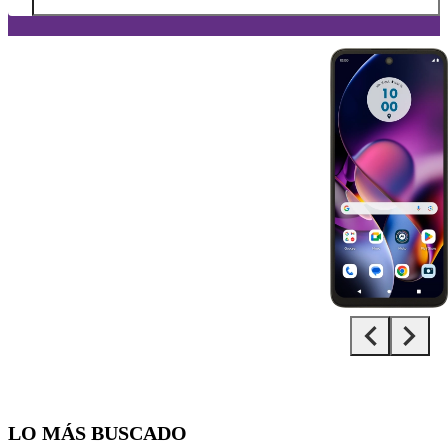
Diapositiva 1 de 5. Motorola Moto g54 5G - Black - imagen 1
LO MÁS BUSCADO