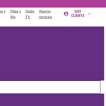
es y
Fibra y
Yoigo
Nuevos
SOY
CLIENTE
fijo
TV
servicios