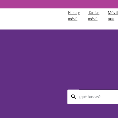
Fibra y
Tarifas
Móvil
móvil
móvil
más
¿qué buscas?