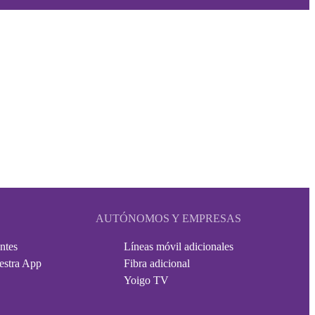
AUTÓNOMOS Y EMPRESAS
ntes
Líneas móvil adicionales
estra App
Fibra adicional
Yoigo TV