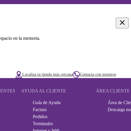
 espacio en la memoria.
Localiza tu tienda más cercana
Contacta con nosotros
IENTES
AYUDA AL CLIENTE
ÁREA CLIENTE
Guía de Ayuda
Área de Clie
Factura
Descarga nu
Pedidos
Terminales
Internet y Wifi