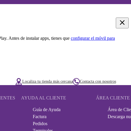
ay. Antes de instalar apps, tienes que
configurar el móvil para
Localiza tu tienda más cercana
Contacta con nosotros
IENTES
AYUDA AL CLIENTE
ÁREA CLIENTE
Guía de Ayuda
Área de Clie
Factura
Descarga nu
Pedidos
Terminales