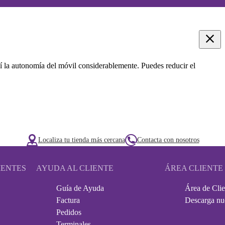
 la autonomía del móvil considerablemente. Puedes reducir el
Localiza tu tienda más cercana
Contacta con nosotros
IENTES
AYUDA AL CLIENTE
ÁREA CLIENTE
Guía de Ayuda
Área de Clie
Factura
Descarga nu
Pedidos
Terminales