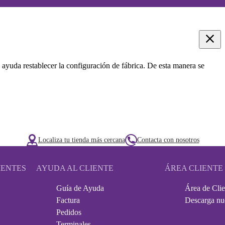
 ayuda restablecer la configuración de fábrica. De esta manera se
Localiza tu tienda más cercana
Contacta con nosotros
IENTES
AYUDA AL CLIENTE
ÁREA CLIENTE
Guía de Ayuda
Área de Clie
Factura
Descarga nu
Pedidos
Terminales