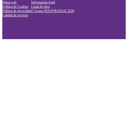
Mapa web
Información legal
Política de Cookies
Canal de ética
Política de privacidad
© Grupo MASORANGE
2026
Calidad de servicio