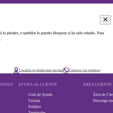
i lo pierdes, o también lo puedes bloquear si ha sido robado. Para
.
Localiza tu tienda más cercana
Contacta con nosotros
IENTES
AYUDA AL CLIENTE
ÁREA CLIENTE
Guía de Ayuda
Área de Clie
Factura
Descarga nu
Pedidos
Terminales