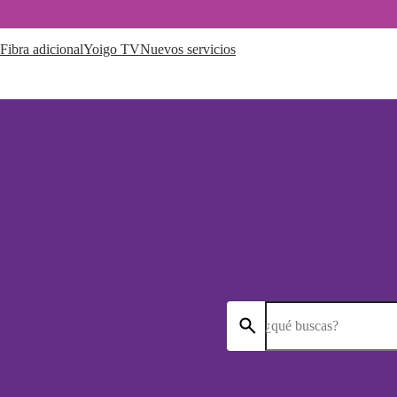
Fibra adicional
Yoigo TV
Nuevos servicios
¿qué buscas?