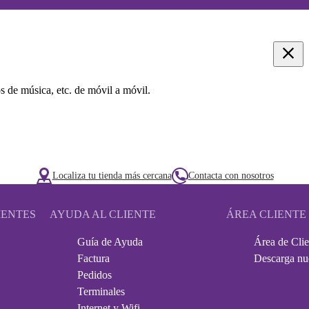
s de música, etc. de móvil a móvil.
Localiza tu tienda más cercana
Contacta con nosotros
IENTES
AYUDA AL CLIENTE
ÁREA CLIENTE
Guía de Ayuda
Área de Clie
Factura
Descarga nu
Pedidos
Terminales
Internet y Wifi