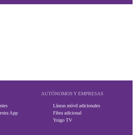
AUTÓNOMOS Y EMPRESAS
ntes
Líneas móvil adicionales
estra App
Fibra adicional
Yoigo TV