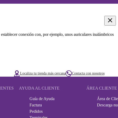
 establecer conexión con, por ejemplo, unos auriculares inalámbricos
Localiza tu tienda más cercana
Contacta con nosotros
IENTES
AYUDA AL CLIENTE
ÁREA CLIENTE
Guía de Ayuda
Área de Clie
Factura
Descarga nu
Pedidos
Terminales