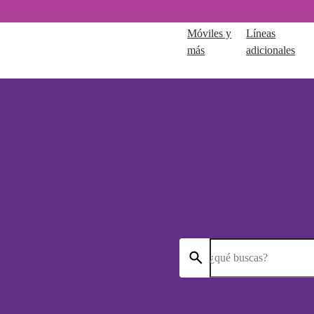
Móviles y
Líneas
más
adicionales
¿qué buscas?