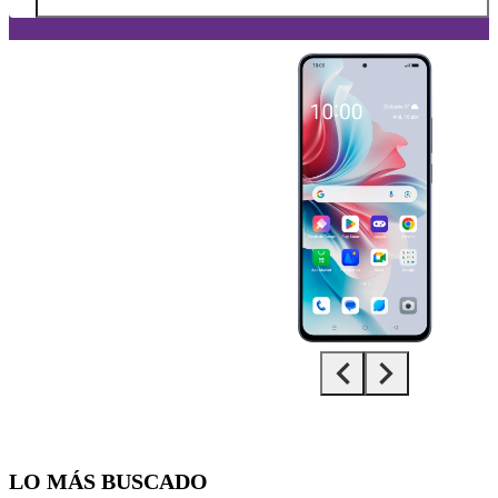
Diapositiva 1 de 5. OPPO Reno11 F 5G - Black - imagen 1
LO MÁS BUSCADO