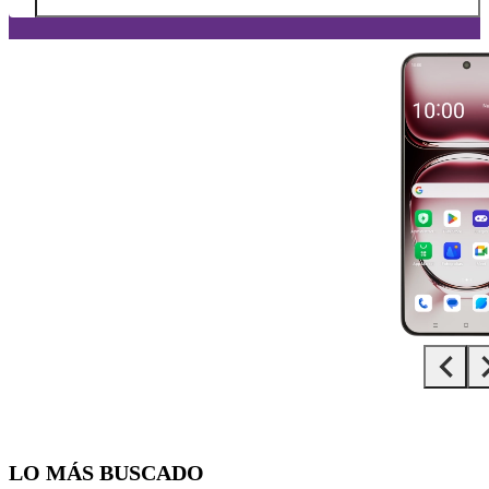
Diapositiva 1 de 5. OPPO Reno12 Pro 5G - Black - imagen 1
LO MÁS BUSCADO