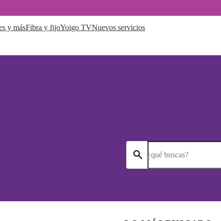
es y más
Fibra y fijo
Yoigo TV
Nuevos servicios
¿qué buscas?