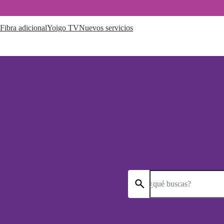
Fibra adicional
Yoigo TV
Nuevos servicios
¿qué buscas?