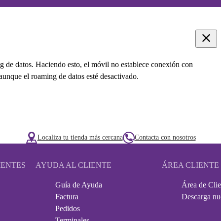
ing de datos. Haciendo esto, el móvil no establece conexión con
i aunque el roaming de datos esté desactivado.
Localiza tu tienda más cercana
Contacta con nosotros
IENTES
AYUDA AL CLIENTE
ÁREA CLIENTE
Guía de Ayuda
Área de Clie
Factura
Descarga nu
Pedidos
Terminales