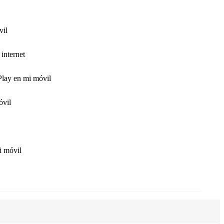
vil
internet
Play en mi móvil
óvil
i móvil