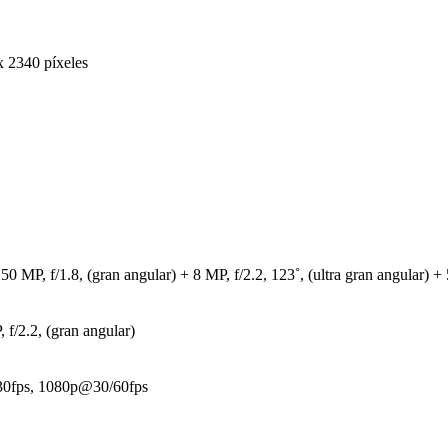
x 2340 píxeles
 50 MP, f/1.8, (gran angular) + 8 MP, f/2.2, 123˚, (ultra gran angular) +
 f/2.2, (gran angular)
fps, 1080p@30/60fps