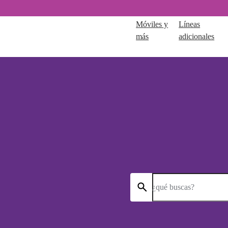
Móviles y
Líneas
más
adicionales
¿qué buscas?