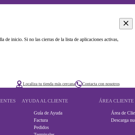
 de inicio. Si no las cierras de la lista de aplicaciones activas,
Localiza tu tienda más cercana
Contacta con nosotros
IENTES
AYUDA AL CLIENTE
ÁREA CLIENTE
Guía de Ayuda
Área de Clie
Factura
Descarga nu
Pedidos
Terminales