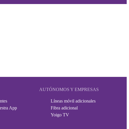
AUTÓNOMOS Y EMPRESAS
ntes
Líneas móvil adicionales
estra App
Fibra adicional
Yoigo TV