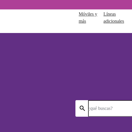
Móviles y
Líneas
más
adicionales
¿qué buscas?