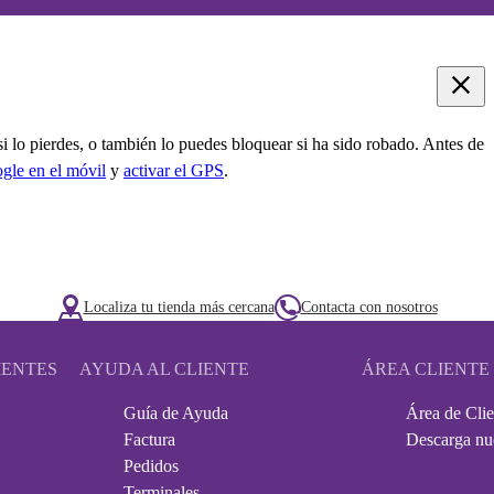
i lo pierdes, o también lo puedes bloquear si ha sido robado. Antes de
ogle en el móvil
y
activar el GPS
.
Localiza tu tienda más cercana
Contacta con nosotros
IENTES
AYUDA AL CLIENTE
ÁREA CLIENTE
Guía de Ayuda
Área de Clie
Factura
Descarga nu
Pedidos
Terminales