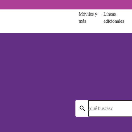
Móviles y
Líneas
más
adicionales
¿qué buscas?