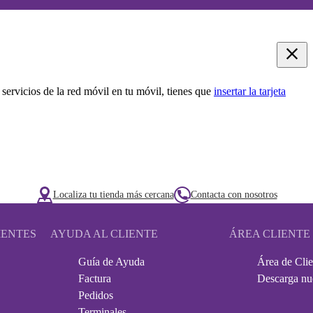
 servicios de la red móvil en tu móvil, tienes que
insertar la tarjeta
Localiza tu tienda más cercana
Contacta con nosotros
IENTES
AYUDA AL CLIENTE
ÁREA CLIENTE
Guía de Ayuda
Área de Clie
Factura
Descarga nu
Pedidos
Terminales