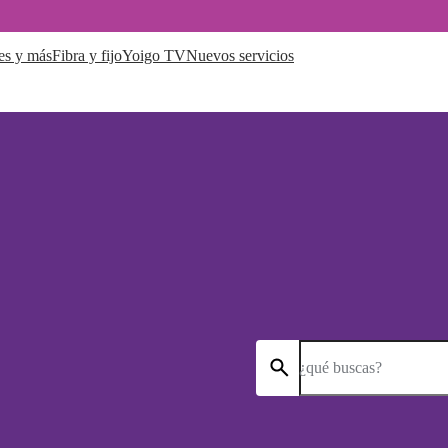
es y más
Fibra y fijo
Yoigo TV
Nuevos servicios
¿qué buscas?